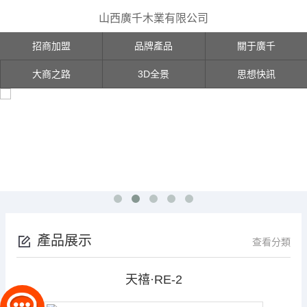
山西廣千木業有限公司
招商加盟
品牌產品
關于廣千
大商之路
3D全景
思想快訊
產品展示
查看分類
天禧·RE-2